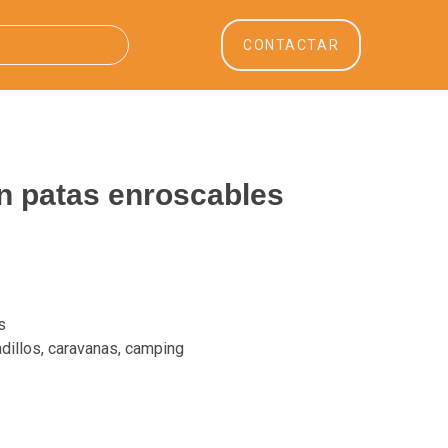
CONTACTAR
n patas enroscables
s
adillos, caravanas, camping