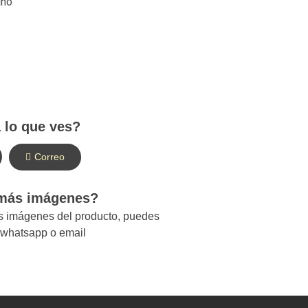
ino
 lo que ves?
Correo
 más imágenes?
ás imágenes del producto, puedes
r whatsapp o email