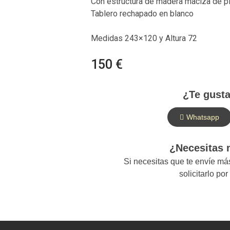
Con estructura de madera maciza de p
Tablero rechapado en blanco
Medidas 243×120 y Altura 72
150 €
¿Te gusta
Whatsapp
¿Necesitas
Si necesitas que te envíe m
solicitarlo po