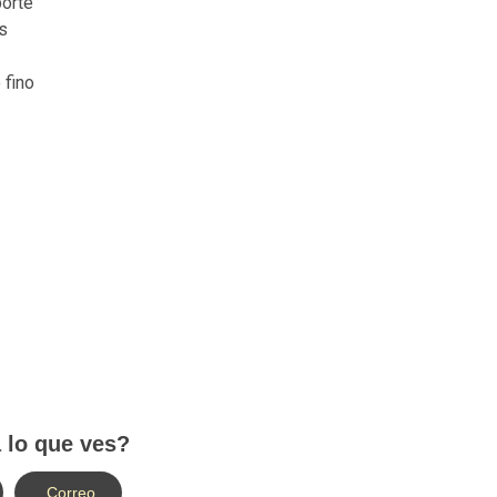
porte
os
 fino
 lo que ves?
Correo