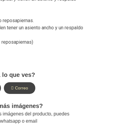
o reposapiernas.
len tener un asiento ancho y un respaldo
 reposapiernas)
 lo que ves?
Correo
 más imágenes?
ás imágenes del producto, puedes
r whatsapp o email